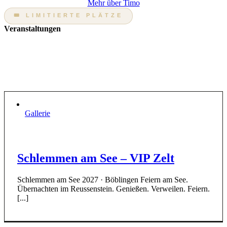
Mehr über Timo
🎟 LIMITIERTE PLÄTZE
Veranstaltungen
Kochkurse, Wein-Tastings und exklusive Menü-Abende mit
Timo Böckle. Jeder Termin ein Erlebnis — und immer schnell
ausgebucht.
Gallerie
Schlemmen am See – VIP Zelt
Schlemmen am See 2027 · Böblingen Feiern am See.
Übernachten im Reussenstein. Genießen. Verweilen. Feiern.
[...]