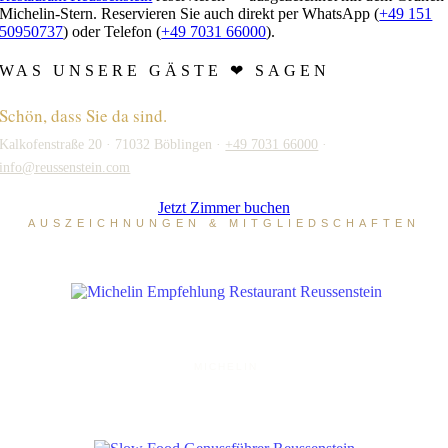
Michelin-Stern. Reservieren Sie auch direkt per WhatsApp (
+49 151
50950737
) oder Telefon (
+49 7031 66000
).
WAS UNSERE GÄSTE ❤ SAGEN
Schön, dass Sie da sind.
Kalkofenstraße 20 · 71032 Böblingen ·
+49 7031 66000
·
info@reussenstein.com
Jetzt Zimmer buchen
AUSZEICHNUNGEN & MITGLIEDSCHAFTEN
MICHELIN