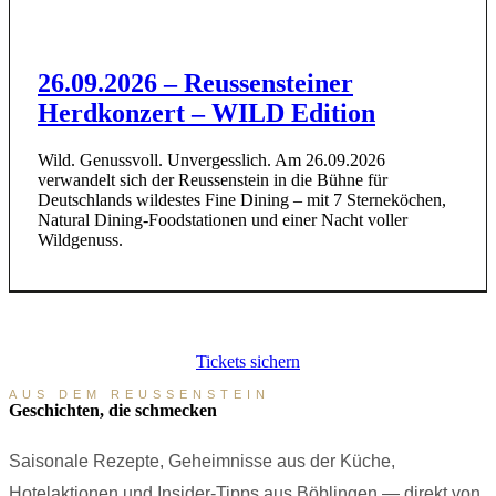
26.09.2026 – Reussensteiner
Herdkonzert – WILD Edition
Wild. Genussvoll. Unvergesslich. Am 26.09.2026
verwandelt sich der Reussenstein in die Bühne für
Deutschlands wildestes Fine Dining – mit 7 Sterneköchen,
Natural Dining-Foodstationen und einer Nacht voller
Wildgenuss.
Sichere Online-Buchung
Kleine Gruppen
Persönlich von Timo
Tickets sichern
Reservierung ohne Ticket nicht möglich · Plätze sehr begrenzt
AUS DEM REUSSENSTEIN
Geschichten, die schmecken
Saisonale Rezepte, Geheimnisse aus der Küche,
Hotelaktionen und Insider-Tipps aus Böblingen — direkt von