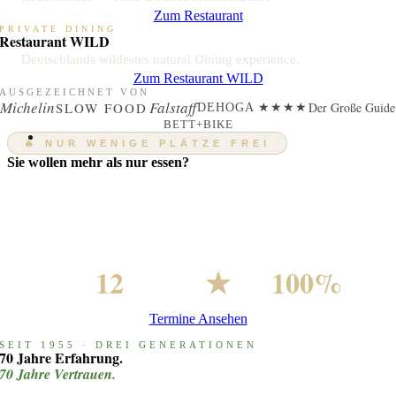
Zum Restaurant
PRIVATE DINING
Restaurant WILD
Deutschlands wildestes natural Dining experience.
Zum Restaurant WILD
AUSGEZEICHNET VON
Michelin
Falstaff
SLOW FOOD
Der Große Guide
DEHOGA ★★★★
BETT+BIKE
🔥 NUR WENIGE PLÄTZE FREI
Sie wollen mehr als nur essen?
Werden Sie Teil eines unvergesslichen Abends — Kochkurse
mit Timo Böckle, exklusive Wein-Tastings und Menü-
Highlights, die nur ein paar Mal im Jahr stattfinden.
12
★
100%
PLÄTZE PRO ABEND
MICHELIN-KÜCHE
PERSÖNLICH
Termine Ansehen
Online buchen · Sicher zahlen · Genießen
SEIT 1955 · DREI GENERATIONEN
70 Jahre Erfahrung.
70 Jahre Vertrauen.