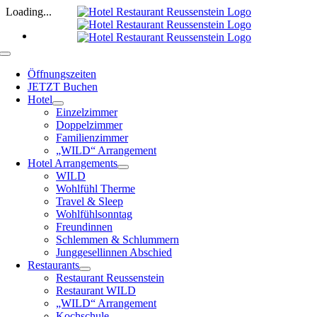
Zum
Loading...
Inhalt
springen
Toggle
Navigation
Öffnungszeiten
JETZT Buchen
Hotel
Einzelzimmer
Doppelzimmer
Familienzimmer
„WILD“ Arrangement
Hotel Arrangements
WILD
Wohlfühl Therme
Travel & Sleep
Wohlfühlsonntag
Freundinnen
Schlemmen & Schlummern
Junggesellinnen Abschied
Restaurants
Restaurant Reussenstein
Restaurant WILD
„WILD“ Arrangement
Kochschule