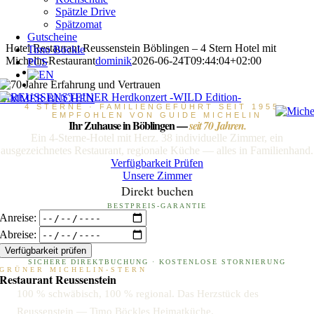
Spätzle Drive
Spätzomat
Gutscheine
Hotel Restaurant Reussenstein Böblingen – 4 Stern Hotel mit
Timo Böckle
Michelin-Restaurant
dominik
2026-06-24T09:44:04+02:00
PCS
ZIMMER BUCHEN
4 STERNE · FAMILIENGEFÜHRT SEIT 1955 ·
EMPFOHLEN VON GUIDE MICHELIN
Ihr Zuhause in Böblingen —
seit 70 Jahren.
Ein 4-Sterne-Hotel mit Herz. 38 individuelle Zimmer, ein
ausgezeichnetes Restaurant, regionale Küche — alles in Familienhand.
Verfügbarkeit Prüfen
Unsere Zimmer
Direkt buchen
BESTPREIS-GARANTIE
Anreise:
Abreise:
Verfügbarkeit prüfen
SICHERE DIREKTBUCHUNG · KOSTENLOSE STORNIERUNG
GRÜNER MICHELIN-STERN
Restaurant Reussenstein
100 % schwäbisch, 100 % regional. Das Herzstück des
Reussenstein — Timo Böckles Heimatküche.