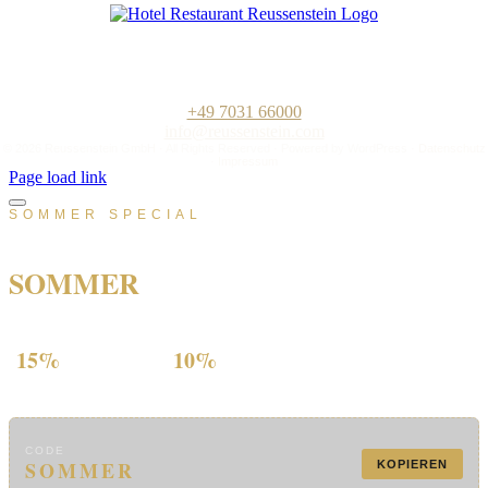
Hotel-Restaurant „Zum Reussenstein“
Familie Böckle GmbH
Kalkofenstraße 20
D-71032 Böblingen
+49 7031 66000
info@reussenstein.com
©
2026 Reussenstein GmbH · All Rights Reserved · Powered by
WordPress
·
Datenschutz
·
Impressum
Page load link
SOMMER SPECIAL
Bis zu 15 % sparen mit Code
SOMMER
Ankommen, entspannen, Sommer genießen.
15%
10%
NUR
DIREKT
EINZELZIMMER
DOPPELZIMMER
CODE
SOMMER
KOPIEREN