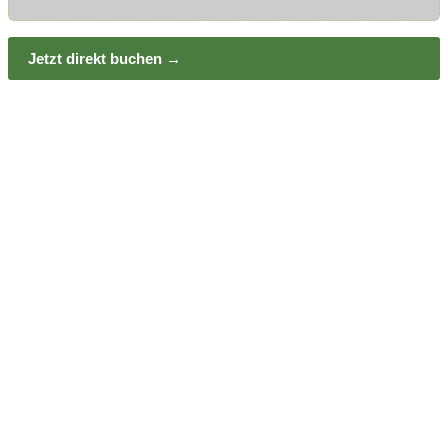
Jetzt direkt buchen →
Aufenthalte bis 06.09.2026 · alle Raten außer Arrangements
Nach
oben