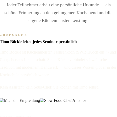
Jeder Teilnehmer erhält eine persönliche Urkunde — als
schöne Erinnerung an den gelungenen Kochabend und die
eigene Küchenmeister-Leistung.
CHEFSACHE
Timo Böckle leitet jedes Seminar persönlich
Timo Böckle ist Küchenmeister, Fernsehkoch (SWR „Koch ein!“) und
Gastgeber aus Leidenschaft. Seine Küche verbindet schwäbische
Tradition mit modernem Handwerk — und dieses Wissen gibt er in der
Kochschule persönlich weiter.
Kein Assistent, kein Sous-Chef: Sie kochen mit Timo selbst.
Michelin Empfehlung