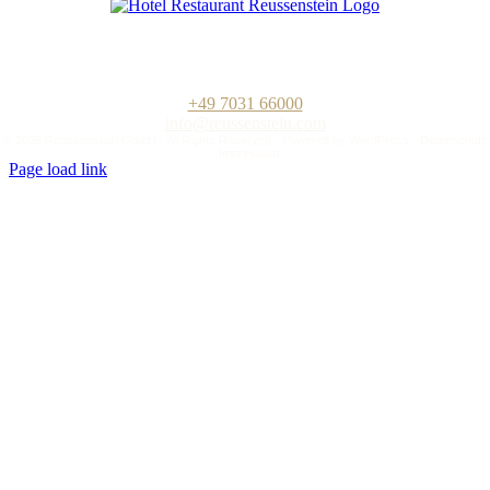
Hotel-Restaurant „Zum Reussenstein“
Familie Böckle GmbH
Kalkofenstraße 20
D-71032 Böblingen
+49 7031 66000
info@reussenstein.com
©
2026 Reussenstein GmbH · All Rights Reserved · Powered by
WordPress
·
Datenschutz
·
Impressum
Page load link
Nach
oben