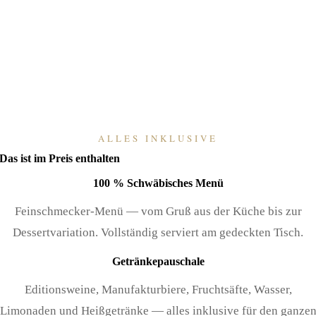
DAUER
inklusive Menü und Getränke
8–10
PERSONEN
exklusive Kleingruppe
ALLES INKLUSIVE
Das ist im Preis enthalten
100 % Schwäbisches Menü
Feinschmecker-Menü — vom Gruß aus der Küche bis zur
Dessertvariation. Vollständig serviert am gedeckten Tisch.
Getränkepauschale
Editionsweine, Manufakturbiere, Fruchtsäfte, Wasser,
Limonaden und Heißgetränke — alles inklusive für den ganze