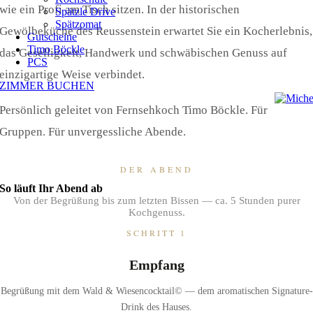
wie ein Profi am Tisch sitzen. In der historischen
Spätzle Drive
Spätzomat
Gewölbeküche des Reussenstein erwartet Sie ein Kocherlebnis,
Gutscheine
Timo Böckle
das Geselligkeit, Handwerk und schwäbischen Genuss auf
PCS
einzigartige Weise verbindet.
ZIMMER BUCHEN
Persönlich geleitet von Fernsehkoch Timo Böckle. Für
Gruppen. Für unvergessliche Abende.
DER ABEND
So läuft Ihr Abend ab
Von der Begrüßung bis zum letzten Bissen — ca. 5 Stunden purer
Kochgenuss.
SCHRITT 1
Empfang
Begrüßung mit dem Wald & Wiesencocktail© — dem aromatischen Signature-
Drink des Hauses.