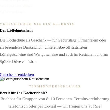
Slow Food Chef Alliance
SWR Fernsehkoch
VERSCHENKEN SIE EIN ERLEBNIS
Der Löffelgutschein
Die Kochschule als Geschenk — für Geburtstage, Firmenfeiern oder
als besonderes Dankeschön. Unsere liebevoll gestalteten
Löffelgutscheine sind Wertgutscheine und auch im Restaurant und am
Spätzle Drive einlösbar.
Gutscheine entdecken
TERMINVEREINBARUNG
Bereit für Ihr Kocherlebnis?
Buchbar für Gruppen von 8–10 Personen. Terminvereinbarung
telefonisch oder per E-Mail — wir freuen uns auf Sie!