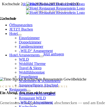
Zum
Kochschule 2
dominik
2026-04-28T13:41:12+02:00
Inhalt
TIMO BÖCKLE’S
springen
Kochschule
Toggle
Navigation
Öffnungszeiten
Kochen lernen in der Reussensteiner Gewölbeküche —
JETZT Buchen
Hotel
persönlich mit Fernsehkoch Timo Böckle.
Einzelzimmer
Doppelzimmer
Familienzimmer
„WILD“ Arrangement
Jetzt anfragen
Hotel Arrangements
WILD
Wohlfühl Therme
Travel & Sleep
Wohlfühlsonntag
▼ MEHR ERFAHREN
Freundinnen
Schlemmen & Schlummern
Junggesellinnen Abschied
SCHWÄBISCHES KOCHERLEBNIS
Restaurants
Ein Abend, den man nicht vergisst
Restaurant Reussenstein
Restaurant WILD
„WILD“ Arrangement
Gemeinsam schnippeln, rühren, abschmecken — und am Ende
Kochschule