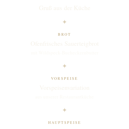
Gruß aus der Küche
✦
BROT
Ofenfrisches Sauerteigbrot
mit Wildspeck-Bucheckernbutter
✦
VORSPEISE
Vorspeisenvariation
aus unserer Restaurantküche
✦
HAUPTSPEISE