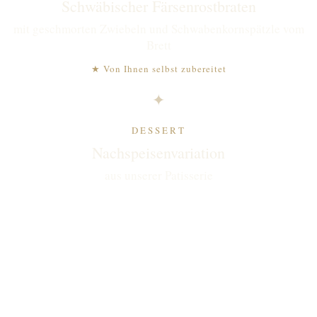
Schwäbischer Färsenrostbraten
mit geschmorten Zwiebeln und Schwabenkornspätzle vom
Brett
★ Von Ihnen selbst zubereitet
✦
DESSERT
Nachspeisenvariation
aus unserer Patisserie
170 €
PRO PERSON
inkl. Menü, Infomappe & Urkunde
~5 Std.