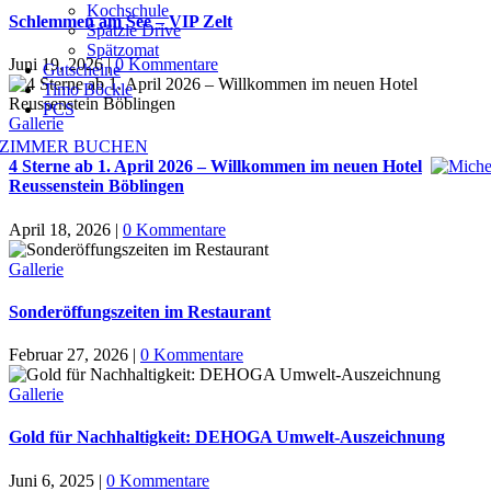
Kochschule
Schlemmen am See – VIP Zelt
Spätzle Drive
Spätzomat
Juni 19, 2026
|
0 Kommentare
Gutscheine
Timo Böckle
PCS
Gallerie
ZIMMER BUCHEN
4 Sterne ab 1. April 2026 – Willkommen im neuen Hotel
Reussenstein Böblingen
April 18, 2026
|
0 Kommentare
Gallerie
Sonderöffungszeiten im Restaurant
Februar 27, 2026
|
0 Kommentare
Gallerie
Gold für Nachhaltigkeit: DEHOGA Umwelt-Auszeichnung
Juni 6, 2025
|
0 Kommentare