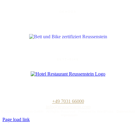
DEHOGA
BETT+BIKE
Hotel-Restaurant „Zum Reussenstein“
Familie Böckle GmbH
Kalkofenstraße 20
D-71032 Böblingen
+49 7031 66000
info@reussenstein.com
©
2026 Reussenstein GmbH · All Rights Reserved · Powered by
WordPress
·
Datenschutz
·
Impressum
Page load link
Nach
oben