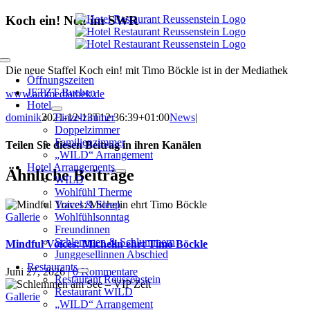
Zum
Koch ein! Neu im SWR
Inhalt
springen
Toggle
Die neue Staffel Koch ein! mit Timo Böckle ist in der Mediathek
Navigation
Öffnungszeiten
JETZT Buchen
www.ardmediathek.de
Hotel
Einzelzimmer
dominik
2021-12-13T12:36:39+01:00
News
|
Doppelzimmer
Familienzimmer
Teilen Sie diesen Beitrag in ihren Kanälen
„WILD“ Arrangement
Hotel Arrangements
Facebook
X
Reddit
LinkedIn
WhatsApp
Tumblr
Pinterest
Ähnliche Beiträge
WILD
Wohlfühl Therme
Travel & Sleep
Wohlfühlsonntag
Gallerie
Freundinnen
Schlemmen & Schlummern
Mindful Voices: Michelin ehrt Timo Böckle
Junggesellinnen Abschied
Restaurants
Juni 27, 2026
|
0 Kommentare
Restaurant Reussenstein
Restaurant WILD
Gallerie
„WILD“ Arrangement