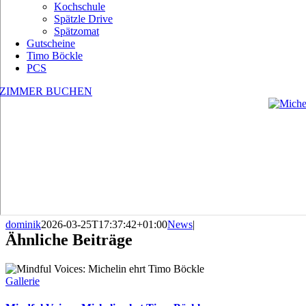
Kochschule
Spätzle Drive
Spätzomat
Gutscheine
Timo Böckle
PCS
ZIMMER BUCHEN
dominik
2026-03-25T17:37:42+01:00
News
|
Ähnliche Beiträge
Gallerie