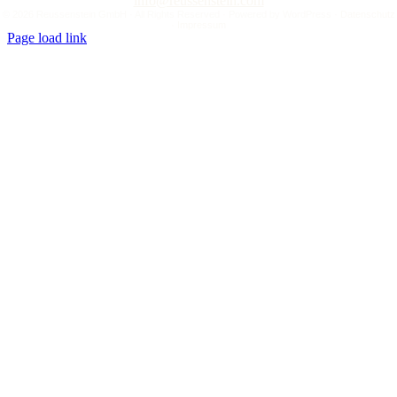
info@reussenstein.com
©
2026 Reussenstein GmbH · All Rights Reserved · Powered by
WordPress
·
Datenschutz
·
Impressum
Page load link
Nach
oben