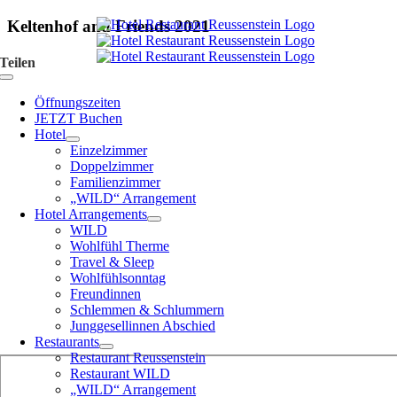
Zum
Keltenhof and Friends 2021
Inhalt
springen
Teilen
Toggle
Navigation
Öffnungszeiten
JETZT Buchen
Hotel
Einzelzimmer
Doppelzimmer
Familienzimmer
„WILD“ Arrangement
Hotel Arrangements
WILD
Wohlfühl Therme
Travel & Sleep
Wohlfühlsonntag
Freundinnen
Schlemmen & Schlummern
Junggesellinnen Abschied
Restaurants
Restaurant Reussenstein
Restaurant WILD
„WILD“ Arrangement