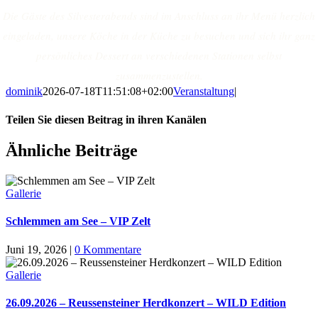
Die Gäste des Silvesterabends sind im Anschluss an ihr Menü herzlich
eingeladen, unsere Köche in der Küche zu besuchen und sich ihr ganz
persönliches Dessert an verschiedenen Stationen selbst
zusammenzustellen.
dominik
2026-07-18T11:51:08+02:00
Veranstaltung
|
Teilen Sie diesen Beitrag in ihren Kanälen
Facebook
X
Reddit
LinkedIn
WhatsApp
Tumblr
Pinterest
Ähnliche Beiträge
Gallerie
Schlemmen am See – VIP Zelt
Juni 19, 2026
|
0 Kommentare
Gallerie
26.09.2026 – Reussensteiner Herdkonzert – WILD Edition