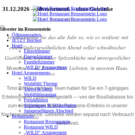
Zum
31.12.2026 – Silvestermenü – ohne Getränke
Inhalt
springen
31. DEZEMBER 2026
Toggle
Silvester im Reussenstein
Navigation
Öffnungszeiten
Verabschieden Sie das alte Jahr so, wie es verdient: mit
JETZT Buchen
Hotel
einem außergewöhnlichen Abend voller schwäbischer
Einzelzimmer
Doppelzimmer
Gastlichkeit, regionaler Spitzenküche und unvergesslicher
Familienzimmer
Momente — im Kreise Ihrer Liebsten, in unserem Haus.
„WILD“ Arrangement
Hotel Arrangements
WILD
Wohlfühl Therme
Timo Böckle und sein Team haben für Sie ein 7-gängiges
Travel & Sleep
Wohlfühlsonntag
Erlebnismenü zusammengestellt — von der Bouillabaisse bis
Freundinnen
Schlemmen & Schlummern
zum einzigartigen Walk-in Patisserie-Erlebnis in unserer
Junggesellinnen Abschied
Nachspeisenküche. Getränke werden separat nach Verbrauch
Restaurants
Restaurant Reussenstein
berechnet.
Restaurant WILD
OHNE GETRÄNKE
„WILD“ Arrangement