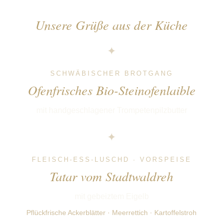
Unsere Grüße aus der Küche
✦
SCHWÄBISCHER BROTGANG
Ofenfrisches Bio-Steinofenlaible
mit handgeschlagener Trompetenpilzbutter
✦
FLEISCH-ESS-LUSCHD · VORSPEISE
Tatar vom Stadtwaldreh
mit gebeiztem Eigelb
Pflückfrische Ackerblätter · Meerrettich · Kartoffelstroh