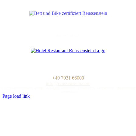
BETT+BIKE
Hotel-Restaurant „Zum Reussenstein“
Familie Böckle GmbH
Kalkofenstraße 20
D-71032 Böblingen
+49 7031 66000
info@reussenstein.com
©
2026 Reussenstein GmbH · All Rights Reserved · Powered by
WordPress
·
Datenschutz
·
Impressum
Page load link
Nach
oben