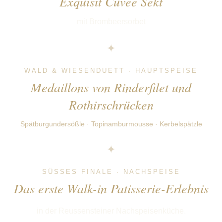
Exquisit Cuvée Sekt
mit Brombeersorbet
✦
WALD & WIESENDUETT · HAUPTSPEISE
Medaillons von Rinderfilet und
Rothirschrücken
Spätburgundersößle · Topinamburmousse · Kerbelspätzle
✦
SÜSSES FINALE · NACHSPEISE
Das erste Walk-in Patisserie-Erlebnis
in der Reussensteiner Nachspeisenküche.