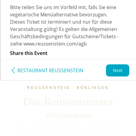
REUSSENSTEIN · BÖBLINGEN
Das Reussensteiner
Silvestermenü
Ihr regionales Genuss-Highlight zum Jahreswechsel