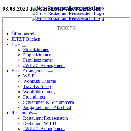
Zum
03.03.2023 KOCHSEMINAR FLEISCH
Inhalt
springen
Toggle
Navigation
Öffnungszeiten
JETZT Buchen
Hotel
Einzelzimmer
Doppelzimmer
Familienzimmer
„WILD“ Arrangement
Hotel Arrangements
WILD
Wohlfühl Therme
Travel & Sleep
Wohlfühlsonntag
Freundinnen
Schlemmen & Schlummern
Junggesellinnen Abschied
Restaurants
Restaurant Reussenstein
Restaurant WILD
„WILD“ Arrangement