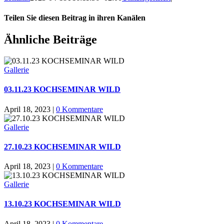
Teilen Sie diesen Beitrag in ihren Kanälen
Facebook
X
Reddit
LinkedIn
WhatsApp
Tumblr
Pinterest
Ähnliche Beiträge
Gallerie
03.11.23 KOCHSEMINAR WILD
April 18, 2023
|
0 Kommentare
Gallerie
27.10.23 KOCHSEMINAR WILD
April 18, 2023
|
0 Kommentare
Gallerie
13.10.23 KOCHSEMINAR WILD
April 18, 2023
|
0 Kommentare