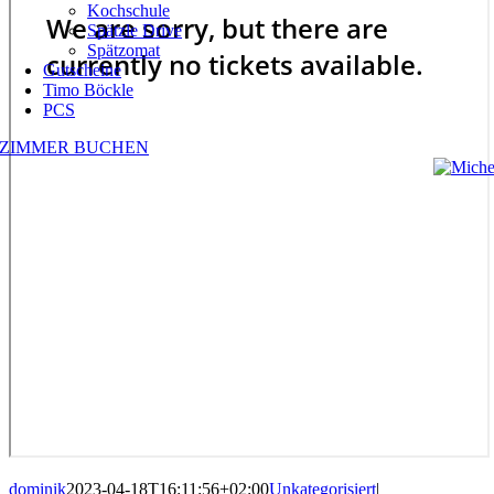
Kochschule
Spätzle Drive
Spätzomat
Gutscheine
Timo Böckle
PCS
ZIMMER BUCHEN
dominik
2023-04-18T16:11:56+02:00
Unkategorisiert
|